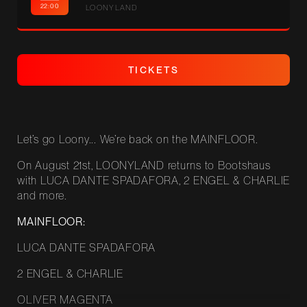
22:00
LOONYLAND
T
I
C
K
E
T
S
T
I
C
K
E
T
S
Let’s go Loony... We’re back on the MAINFLOOR.
On August 21st, LOONYLAND returns to Bootshaus
with LUCA DANTE SPADAFORA, 2 ENGEL & CHARLIE
and more.
MAINFLOOR:
LUCA DANTE SPADAFORA
2 ENGEL & CHARLIE
OLIVER MAGENTA