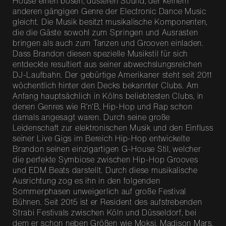
House einen bösen, düsteren Sound, der keinem
anderen gängigen Genre der Electronic Dance Music
gleicht. Die Musik besitzt musikalische Komponenten,
die die Gäste sowohl zum Springen und Ausrasten
bringen als auch zum Tanzen und Grooven einladen.
Dass Brandon diesen spezielle Musikstil für sich
entdeckte resultiert aus seiner abwechslungsreichen
DJ-Laufbahn. Der gebürtige Amerikaner steht seit 2011
wöchentlich hinter den Decks bekannter Clubs. Am
Anfang hauptsächlich in Kölns beliebtesten Clubs, in
denen Genres wie R‘n‘B, Hip-Hop und Rap schon
damals angesagt waren. Durch seine große
Leidenschaft zur elektronischen Musik und den Einfluss
seiner Live Gigs im Bereich Hip-Hop entwickelte
Brandon seinen einzigartigen G-House Stil, welcher
die perfekte Symbiose zwischen Hip-Hop Grooves
und EDM Beats darstellt. Durch diese musikalische
Ausrichtung zog es ihn in den folgenden
Sommerphasen unweigerlich auf große Festival
Bühnen. Seit 2015 ist er Resident des aufstrebenden
Strabi Festivals zwischen Köln und Düsseldorf, bei
dem er schon neben Größen wie Moksi, Madison Mars,